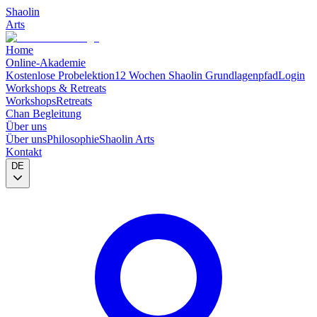
Shaolin
Arts
Home
Online-Akademie
Kostenlose Probelektion
12 Wochen Shaolin Grundlagenpfad
Login
Workshops & Retreats
Workshops
Retreats
Chan Begleitung
Über uns
Über uns
Philosophie
Shaolin Arts
Kontakt
DE