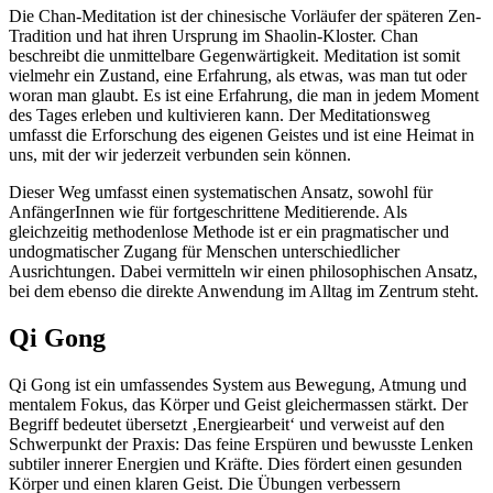
Die Chan-Meditation ist der chinesische Vorläufer der späteren Zen-
Tradition und hat ihren Ursprung im Shaolin-Kloster. Chan
beschreibt die unmittelbare Gegenwärtigkeit. Meditation ist somit
vielmehr ein Zustand, eine Erfahrung, als etwas, was man tut oder
woran man glaubt. Es ist eine Erfahrung, die man in jedem Moment
des Tages erleben und kultivieren kann. Der Meditationsweg
umfasst die Erforschung des eigenen Geistes und ist eine Heimat in
uns, mit der wir jederzeit verbunden sein können.
Dieser Weg umfasst einen systematischen Ansatz, sowohl für
AnfängerInnen wie für fortgeschrittene Meditierende. Als
gleichzeitig methodenlose Methode ist er ein pragmatischer und
undogmatischer Zugang für Menschen unterschiedlicher
Ausrichtungen. Dabei vermitteln wir einen philosophischen Ansatz,
bei dem ebenso die direkte Anwendung im Alltag im Zentrum steht.
Qi Gong
Qi Gong ist ein umfassendes System aus Bewegung, Atmung und
mentalem Fokus, das Körper und Geist gleichermassen stärkt. Der
Begriff bedeutet übersetzt ‚Energiearbeit‘ und verweist auf den
Schwerpunkt der Praxis: Das feine Erspüren und bewusste Lenken
subtiler innerer Energien und Kräfte. Dies fördert einen gesunden
Körper und einen klaren Geist. Die Übungen verbessern