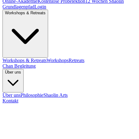
Online-Akademie
Kostenlose Probelektion
12 Wochen Shaolin
Grundlagenpfad
Login
Workshops & Retreats
Workshops & Retreats
Workshops
Retreats
Chan Begleitung
Über uns
Über uns
Philosophie
Shaolin Arts
Kontakt